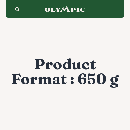
Skip
to
content
Product
Format :
650 g