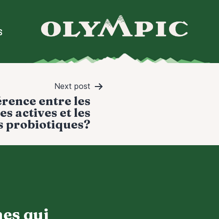
S
Next post
férence entre les
s actives et les
s probiotiques?
hes qui