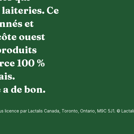
laiteries. Ce
nnés et
côte ouest
produits
urce 100 %
ais.
 a de bon.
us licence par Lactalis Canada, Toronto, Ontario, M9C 5J1. © Lactal