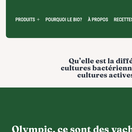
Skip
to
content
PRODUITS
POURQUOI LE BIO?
À PROPOS
RECETTE
Open
menu
Navigation
Qu’elle est la dif
de
cultures bactérienne
cultures active
l'article
Olympic, ce sont des vac