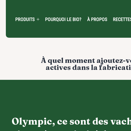
Skip
to
content
PRODUITS
POURQUOI LE BIO?
À PROPOS
RECETTE
Open
menu
Navigation
À quel moment ajoutez-vo
de
actives dans la fabrica
l'article
Olympic, ce sont des vac