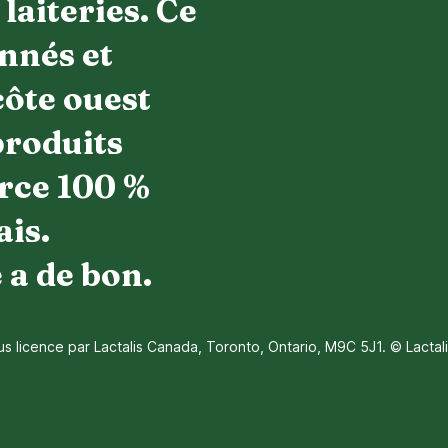
laiteries. Ce
nnés et
côte ouest
produits
urce 100 %
ais.
 a de bon.
us licence par Lactalis Canada, Toronto, Ontario, M9C 5J1. © Lactal