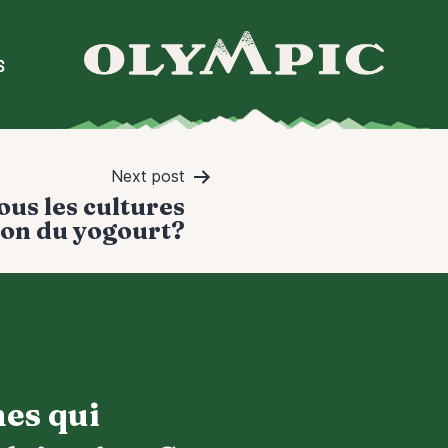
S
Next post
us les cultures
tion du yogourt?
hes qui