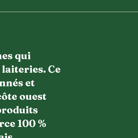
hes qui
laiteries. Ce
nnés et
côte ouest
produits
urce 100 %
ais.