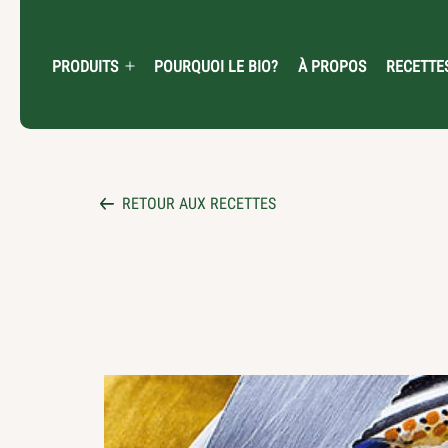
Skip
to
content
PRODUITS
POURQUOI LE BIO?
À PROPOS
RECETTE
Open
menu
RETOUR AUX RECETTES