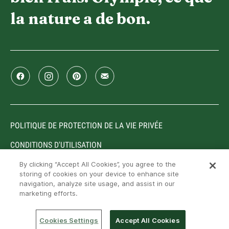
la nature a de bon.
POLITIQUE DE PROTECTION DE LA VIE PRIVÉE
CONDITIONS D'UTILISATION
By clicking “Accept All Cookies”, you agree to the
storing of cookies on your device to enhance site
navigation, analyze site usage, and assist in our
Marques enregistrées ou utilisées sous licence par Lactalis
marketing efforts.
Canada, Toronto, Ontario, M9C 5J1. © Lactalis Canada,
2026. Tous droits réservés
Cookies Settings
Accept All Cookies