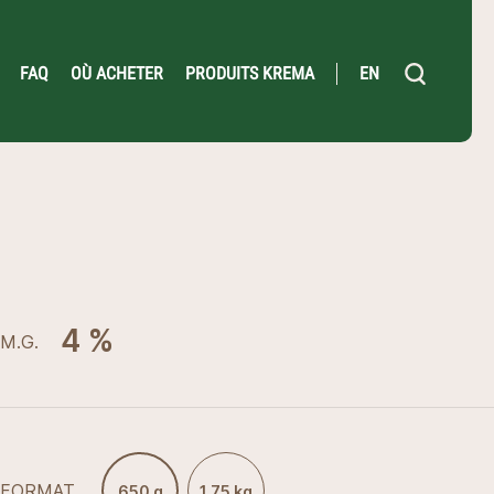
FAQ
OÙ ACHETER
PRODUITS KREMA
EN
4 %
M.G.
FORMAT
650 g
1,75 kg