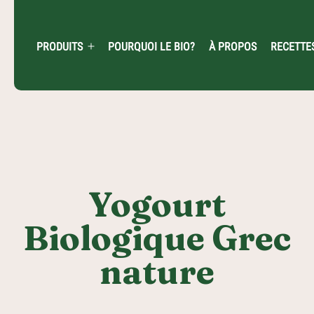
Skip
to
content
PRODUITS
POURQUOI LE BIO?
À PROPOS
RECETTE
Open
menu
Yogourt
Biologique Grec
nature