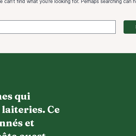
e can’t find what you’re looking for. Perhaps searching can h
hes qui
laiteries. Ce
nnés et