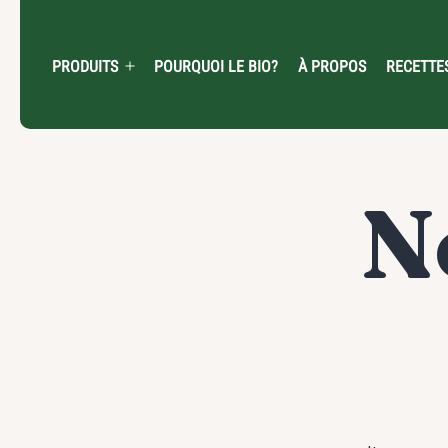
Skip
to
content
PRODUITS
POURQUOI LE BIO?
À PROPOS
RECETTE
Open
menu
N