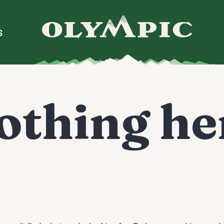
S
othing he